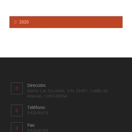
2020
Dirección:
Barrio Las Escuelas, S/N. 39451. Cotillo de
Anievas. CANTABRIA.
Teléfono:
942840613
Fax:
942840709