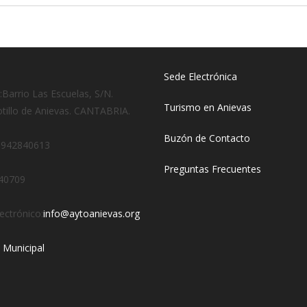
Sede Electrónica
:
Barrio Las Escuelas, S/N.
Turismo en Anievas
otillo de Anievas. CANTABRIA.
Buzón de Contacto
:
942840613
Preguntas Frecuentes
40709
ectrónico:
info@aytoanievas.org
Municipal