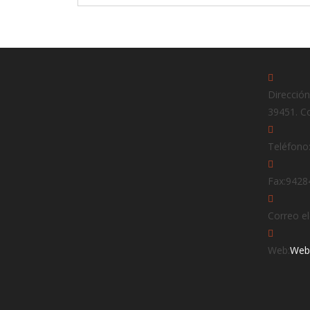
Dirección
39451. C
Teléfono
Fax:
9428
Correo el
Web:
Web 