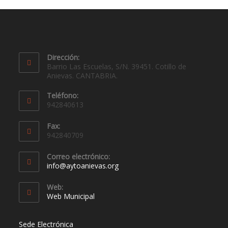
Dirección:
Barrio Las Escuelas, S/N. 39451. Cotillo de
Anievas. CANTABRIA.
Teléfono:
942840613
Fax:
942840709
Correo electrónico:
info@aytoanievas.org
Web:
Web Municipal
Sede Electrónica