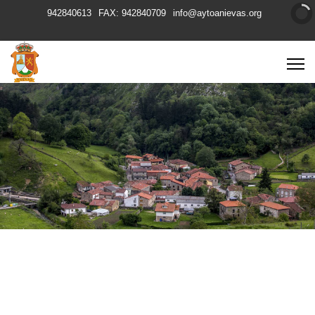
942840613
FAX: 942840709
info@aytoanievas.org