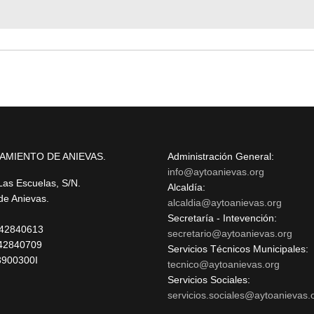
AMIENTO DE ANIEVAS.
Administración General:
info@aytoanievas.org
Las Escuelas, S/N.
Alcaldía:
 de Anievas.
alcaldia@aytoanievas.org
Secretaría - Intevención:
 942840613
secretario@aytoanievas.org
42840709
Servicios Técnicos Municipales:
3900300I
tecnico@aytoanievas.org
Servicios Sociales:
servicios.sociales@aytoanievas.