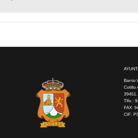
AYUNT
Barrio 
Cotillo
39451.
Tlfo.:
FAX: 9
CIF: P