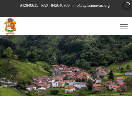
942840613
FAX: 942840709
info@aytoanievas.org